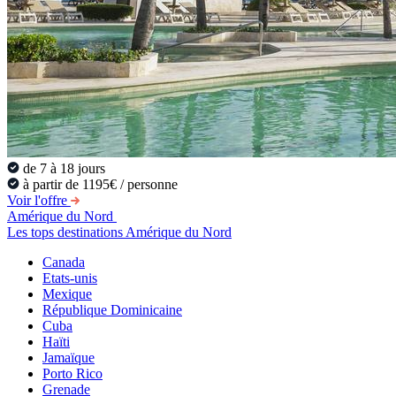
de 7 à 18 jours
à partir de 1195€ / personne
Voir l'offre
Amérique du Nord
Les tops destinations Amérique du Nord
Canada
Etats-unis
Mexique
République Dominicaine
Cuba
Haïti
Jamaïque
Porto Rico
Grenade