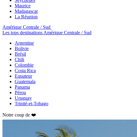
Seychelles
Maurice
Madagascar
La Réunion
Amérique Centrale / Sud
Les tops destinations Amérique Centrale / Sud
Argentine
Bolivie
Brésil
Chili
Colombie
Costa Rica
Equateur
Guatemala
Panama
Pérou
Uruguay
Trinité-et-Tobago
Notre coup de ❤️