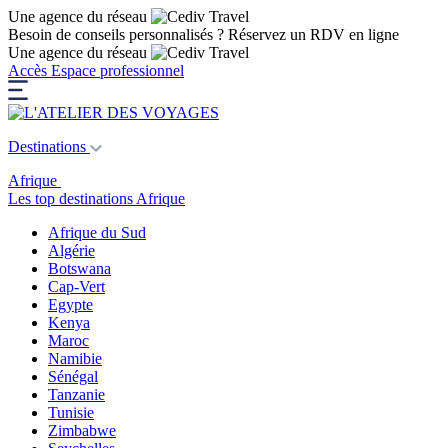
Une agence du réseau
Besoin de conseils personnalisés ?
Réservez un RDV en ligne
Une agence du réseau
Accès Espace professionnel
Destinations
Afrique
Les top destinations Afrique
Afrique du Sud
Algérie
Botswana
Cap-Vert
Egypte
Kenya
Maroc
Namibie
Sénégal
Tanzanie
Tunisie
Zimbabwe