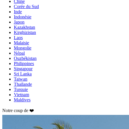
Chine
Corée du Sud
Inde
Indonésie
Japon
Kazakhstan
Kirghizistan
Laos
Malaisie
Mongolie
Népal
Ouzbékistan
Philippines
Singapour
Sri Lanka
Taiwan
Thaïlande
Turquie
Vietnam
Maldives
Notre coup de ❤️