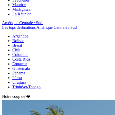
Seychelles
Maurice
Madagascar
La Réunion
Amérique Centrale / Sud
Les tops destinations Amérique Centrale / Sud
Argentine
Bolivie
Brésil
Chili
Colombie
Costa Rica
Equateur
Guatemala
Panama
Pérou
Uruguay
Trinité-et-Tobago
Notre coup de ❤️