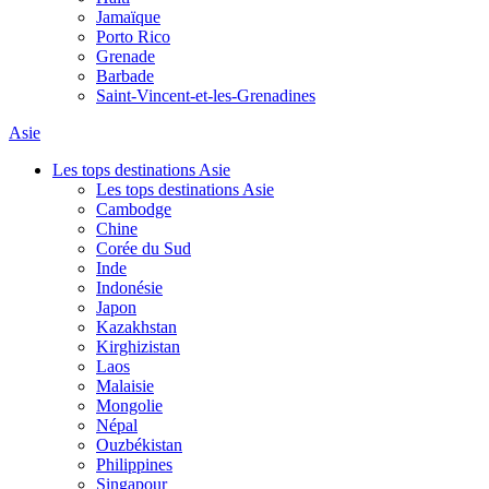
Jamaïque
Porto Rico
Grenade
Barbade
Saint-Vincent-et-les-Grenadines
Asie
Les tops destinations Asie
Les tops destinations Asie
Cambodge
Chine
Corée du Sud
Inde
Indonésie
Japon
Kazakhstan
Kirghizistan
Laos
Malaisie
Mongolie
Népal
Ouzbékistan
Philippines
Singapour