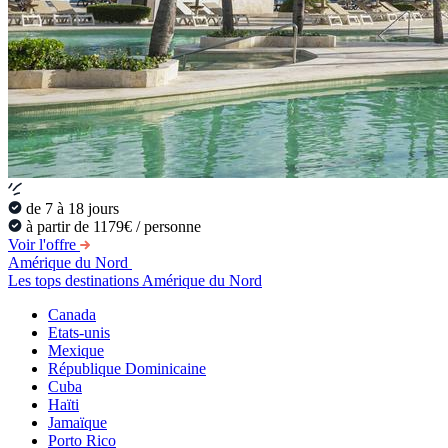
de 7 à 18 jours
à partir de 1179€ / personne
Voir l'offre
Amérique du Nord
Les tops destinations Amérique du Nord
Canada
Etats-unis
Mexique
République Dominicaine
Cuba
Haïti
Jamaïque
Porto Rico