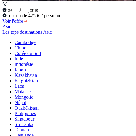
de 11 à 11 jours
à partir de 4250€ / personne
Voir l'offre
Asie
Les tops destinations Asie
Cambodge
Chine
Corée du Sud
Inde
Indonésie
Japon
Kazakhstan
Kirghizistan
Laos
Malaisie
Mongolie
Népal
Ouzbékistan
Philippines
Singapour
Sri Lanka
Taiwan
Thaïlande