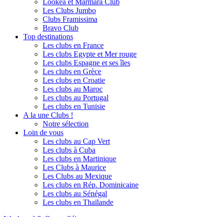
Lookéa et Marmara Club
Les Clubs Jumbo
Clubs Framissima
Bravo Club
Top destinations
Les clubs en France
Les clubs Egypte et Mer rouge
Les clubs Espagne et ses îles
Les clubs en Grèce
Les clubs en Croatie
Les clubs au Maroc
Les clubs au Portugal
Les clubs en Tunisie
A la une Clubs !
Notre sélection
Loin de vous
Les clubs au Cap Vert
Les clubs à Cuba
Les clubs en Martinique
Les Clubs à Maurice
Les Clubs au Mexique
Les clubs en Rép. Dominicaine
Les clubs au Sénégal
Les clubs en Thaïlande