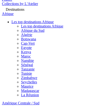
Collections by L'Atelier
Destinations
Afrique
Les top destinations Afrique
Les top destinations Afrique
Afrique du Sud
Algérie
Botswana
Cap-Vert
Egypte
Kenya
Maroc
Namibie
Sénégal
Tanzanie
Tunisie
Zimbabwe
Seychelles
Maurice
Madagascar
La Réunion
Amérique Centrale / Sud