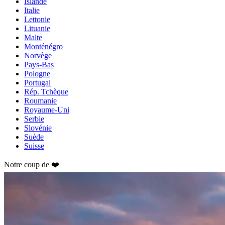
Islande
Italie
Lettonie
Lituanie
Malte
Monténégro
Norvège
Pays-Bas
Pologne
Portugal
Rép. Tchèque
Roumanie
Royaume-Uni
Serbie
Slovénie
Suède
Suisse
Notre coup de ❤️