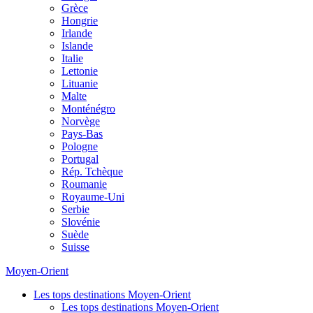
Grèce
Hongrie
Irlande
Islande
Italie
Lettonie
Lituanie
Malte
Monténégro
Norvège
Pays-Bas
Pologne
Portugal
Rép. Tchèque
Roumanie
Royaume-Uni
Serbie
Slovénie
Suède
Suisse
Moyen-Orient
Les tops destinations Moyen-Orient
Les tops destinations Moyen-Orient