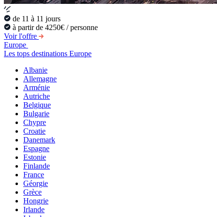
de 11 à 11 jours
à partir de 4250€ / personne
Voir l'offre
Europe
Les tops destinations Europe
Albanie
Allemagne
Arménie
Autriche
Belgique
Bulgarie
Chypre
Croatie
Danemark
Espagne
Estonie
Finlande
France
Géorgie
Grèce
Hongrie
Irlande