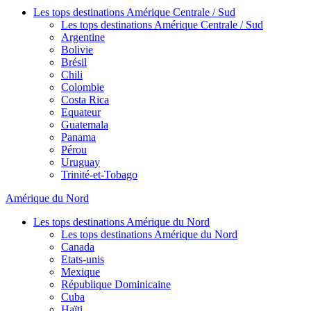
Les tops destinations Amérique Centrale / Sud
Les tops destinations Amérique Centrale / Sud
Argentine
Bolivie
Brésil
Chili
Colombie
Costa Rica
Equateur
Guatemala
Panama
Pérou
Uruguay
Trinité-et-Tobago
Amérique du Nord
Les tops destinations Amérique du Nord
Les tops destinations Amérique du Nord
Canada
Etats-unis
Mexique
République Dominicaine
Cuba
Haïti