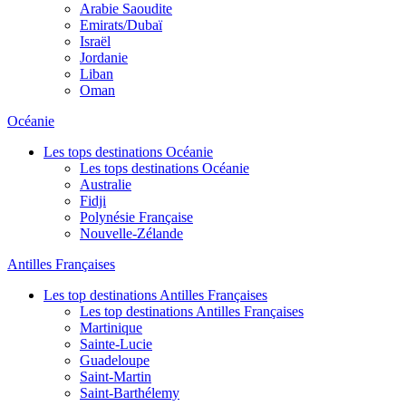
Arabie Saoudite
Emirats/Dubaï
Israël
Jordanie
Liban
Oman
Océanie
Les tops destinations Océanie
Les tops destinations Océanie
Australie
Fidji
Polynésie Française
Nouvelle-Zélande
Antilles Françaises
Les top destinations Antilles Françaises
Les top destinations Antilles Françaises
Martinique
Sainte-Lucie
Guadeloupe
Saint-Martin
Saint-Barthélemy