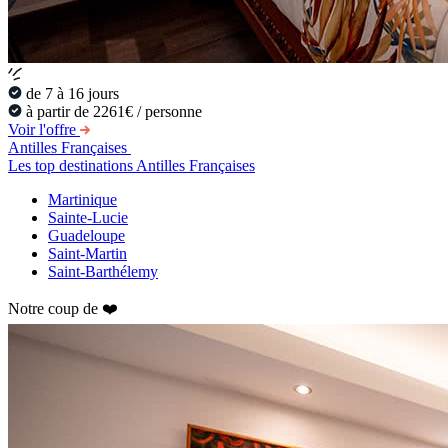
de 7 à 16 jours
à partir de 2261€ / personne
Voir l'offre
Antilles Françaises
Les top destinations Antilles Françaises
Martinique
Sainte-Lucie
Guadeloupe
Saint-Martin
Saint-Barthélemy
Notre coup de ❤️