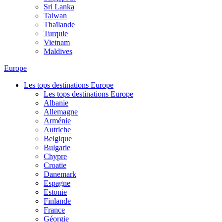
Sri Lanka
Taiwan
Thaïlande
Turquie
Vietnam
Maldives
Europe
Les tops destinations Europe
Les tops destinations Europe
Albanie
Allemagne
Arménie
Autriche
Belgique
Bulgarie
Chypre
Croatie
Danemark
Espagne
Estonie
Finlande
France
Géorgie