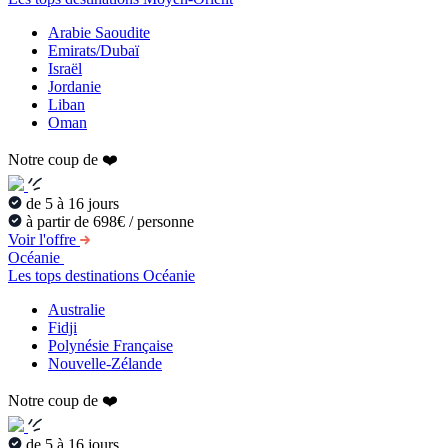
Arabie Saoudite
Emirats/Dubaï
Israël
Jordanie
Liban
Oman
Notre coup de ❤️
de 5 à 16 jours
à partir de 698€ / personne
Voir l'offre
Océanie
Les tops destinations Océanie
Australie
Fidji
Polynésie Française
Nouvelle-Zélande
Notre coup de ❤️
de 5 à 16 jours