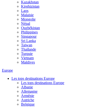
Kazakhstan
Kirghizistan
Laos
Malaisie
Mongolie
Népal
Ouzbékistan
Philippines
Singapour
Sri Lanka
Taiwan
Thaïlande
Turquie
Vietnam
Maldives
Europe
Les tops destinations Europe
Les tops destinations Europe
Albanie
Allemagne
Arménie
Autriche
Belgique