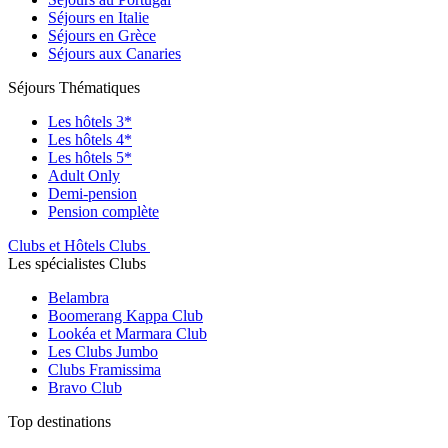
Séjours en Italie
Séjours en Grèce
Séjours aux Canaries
Séjours Thématiques
Les hôtels 3*
Les hôtels 4*
Les hôtels 5*
Adult Only
Demi-pension
Pension complète
Clubs et Hôtels Clubs
Les spécialistes Clubs
Belambra
Boomerang Kappa Club
Lookéa et Marmara Club
Les Clubs Jumbo
Clubs Framissima
Bravo Club
Top destinations