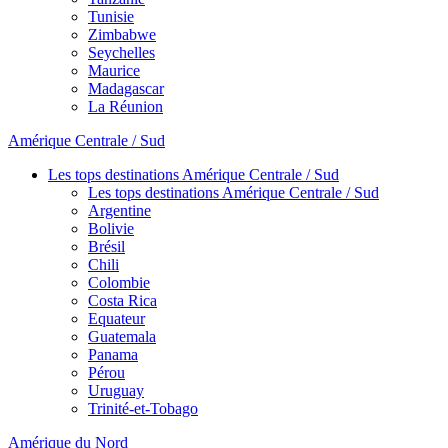
Tunisie
Zimbabwe
Seychelles
Maurice
Madagascar
La Réunion
Amérique Centrale / Sud
Les tops destinations Amérique Centrale / Sud
Les tops destinations Amérique Centrale / Sud
Argentine
Bolivie
Brésil
Chili
Colombie
Costa Rica
Equateur
Guatemala
Panama
Pérou
Uruguay
Trinité-et-Tobago
Amérique du Nord