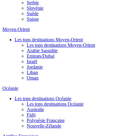
Serbie
Slovénie
Suède
Suisse
Moyen-Orient
Les tops destinations Moyen-Orient
Les tops destinations Moyen-Orient
Arabie Saoudite
Emirats/Dubaï
Israël
Jordanie
Liban
Oman
Océanie
Les tops destinations Océanie
Les tops destinations Océanie
Australie
Fidji
Polynésie Française
Nouvelle-Zélande