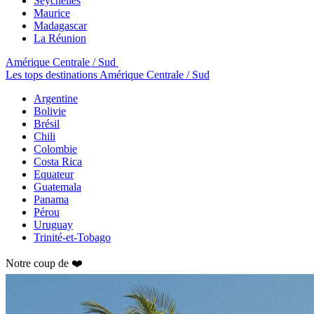
Seychelles
Maurice
Madagascar
La Réunion
Amérique Centrale / Sud
Les tops destinations Amérique Centrale / Sud
Argentine
Bolivie
Brésil
Chili
Colombie
Costa Rica
Equateur
Guatemala
Panama
Pérou
Uruguay
Trinité-et-Tobago
Notre coup de ❤️