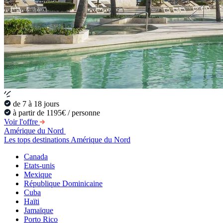
de 7 à 18 jours
à partir de 1195€ / personne
Voir l'offre
Amérique du Nord
Les tops destinations Amérique du Nord
Canada
Etats-unis
Mexique
République Dominicaine
Cuba
Haïti
Jamaïque
Porto Rico