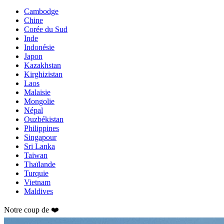
Cambodge
Chine
Corée du Sud
Inde
Indonésie
Japon
Kazakhstan
Kirghizistan
Laos
Malaisie
Mongolie
Népal
Ouzbékistan
Philippines
Singapour
Sri Lanka
Taiwan
Thaïlande
Turquie
Vietnam
Maldives
Notre coup de ❤️