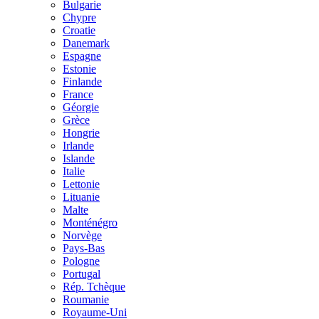
Bulgarie
Chypre
Croatie
Danemark
Espagne
Estonie
Finlande
France
Géorgie
Grèce
Hongrie
Irlande
Islande
Italie
Lettonie
Lituanie
Malte
Monténégro
Norvège
Pays-Bas
Pologne
Portugal
Rép. Tchèque
Roumanie
Royaume-Uni